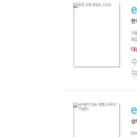
한
지
공급
대출
상
마이