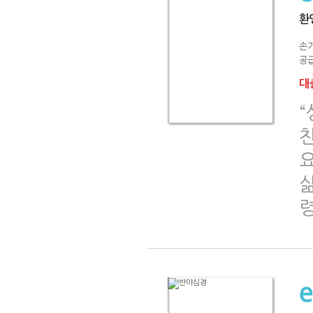
환
손
공급
대출
“
삶