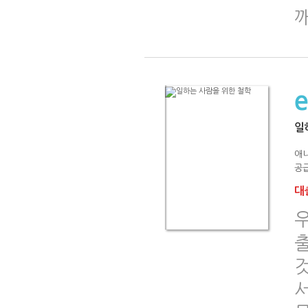
일
애
공급
대출
우
것
서