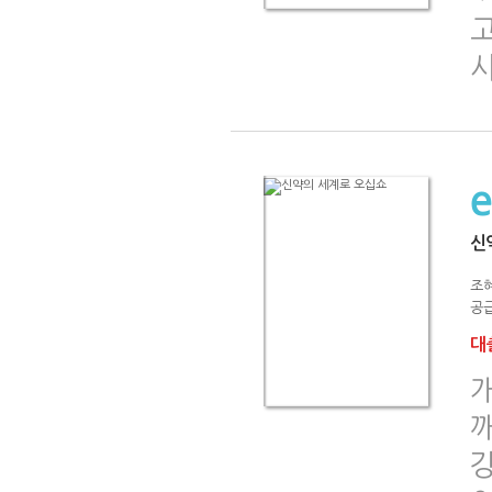
신
조
공급
대출
강