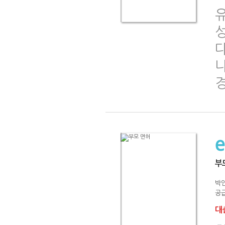
유
다
부
박
공급
대출