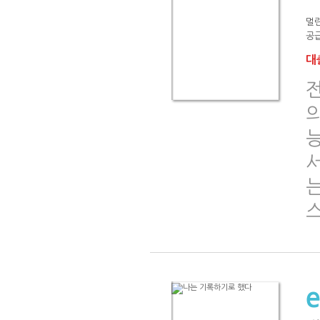
멀
공급
대출
전
스