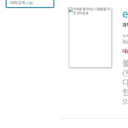
대학교재
(1종)
과
사
공급
대출
불
(
다
의