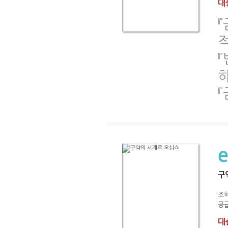
대출
『
구
조
공급
대출