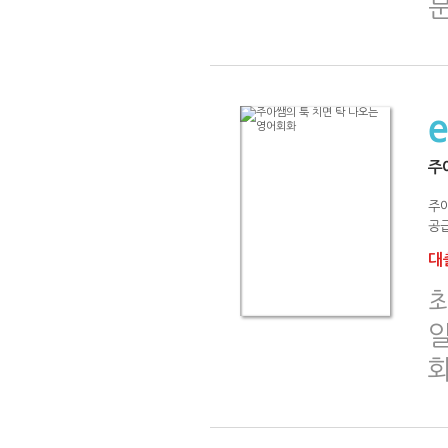
주
주
공급
대출
화