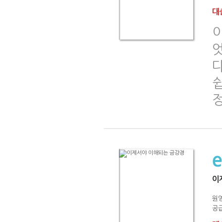
대출
이
원
공급