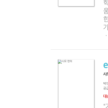
사
박
공급
대출
“