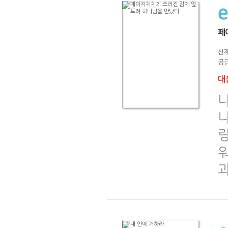
페
신
공급
대출
워