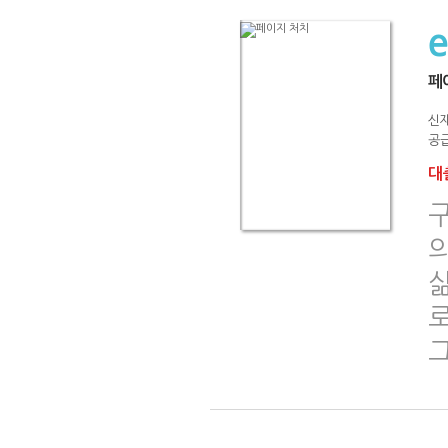
페
신
공급
대출
삶