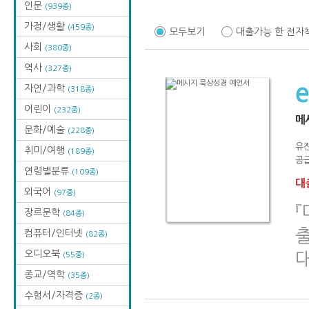
인문
(939종)
가정/생활
(459종)
모두보기
대출가능 한 전자
사회
(380종)
역사
(327종)
자연/과학
(318종)
어린이
(232종)
메
문화/예술
(228종)
유
취미/여행
(189종)
공급
연령별분류
(109종)
대출
외국어
(97종)
『
장르문학
(84종)
출
컴퓨터/인터넷
(82종)
오디오북
(55종)
종교/역학
(35종)
수험서/자격증
(2종)