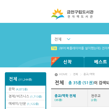
전체
Tip
MAMACExtrac.dll 파일 다운로드
Tip
(뷰어:북플레이어를 설치했는데) 전자
신착
베스트
HOME
전체
종교/역학
전체
(11,244종)
전체
총 35종 (51권)
이 검색
문학
(4,872종)
종교/역학 전체
천주교
경제/비즈니스
(1,713종)
(35종)
(2종)
에세이/산문
(1,122종)