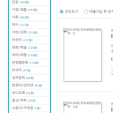
인문
(939종)
가정/생활
(459종)
모두보기
대출가능 한 전
사회
(380종)
역사
(327종)
자연/과학
(318종)
어린이
(232종)
문화/예술
(228종)
취미/여행
(189종)
연령별분류
(109종)
외국어
(97종)
장르문학
(84종)
컴퓨터/인터넷
(82종)
오디오북
(55종)
종교/역학
(35종)
수험서/자격증
(2종)