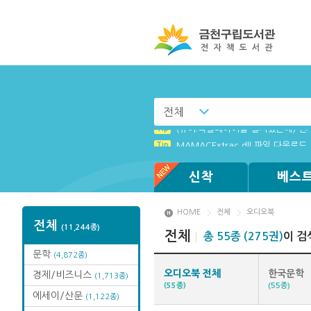
전체
Tip
(뷰어:북플레이어를 설치했는데) 전
Tip
MAMACExtrac.dll 파일 다운로드
신착
베스
HOME
전체
오디오북
전체
(11,244종)
전체
총 55종 (275권)
이 검
문학
(4,872종)
오디오북 전체
한국문학
경제/비즈니스
(1,713종)
(55종)
(55종)
에세이/산문
(1,122종)