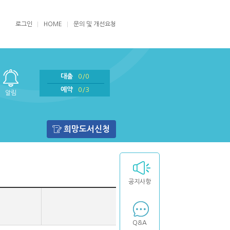
로그인
HOME
문의 및 개선요청
대출
0/0
예약
0/3
알림
희망도서신청
공지사항
Q&A