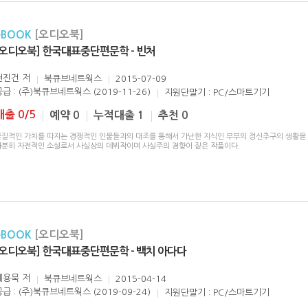
eBOOK
[오디오북]
[오디오북] 한국대표중단편문학 - 빈처
현진건
저
북큐브네트웍스
2015-07-09
공급 : (주)북큐브네트웍스 (2019-11-26)
지원단말기 : PC/스마트기기
대출 0/5
예약 0
누적대출 1
추천 0
물질적인 가치를 따지는 경쟁적인 인물들과의 대조를 통해서 가난한 지식인 부부의 정신추구의 생활을
다분히 자전적인 소설로서 사실상의 데뷔작이며 사실주의 경향이 짙은 작품이다.
eBOOK
[오디오북]
[오디오북] 한국대표중단편문학 - 백치 아다다
계용묵
저
북큐브네트웍스
2015-04-14
공급 : (주)북큐브네트웍스 (2019-09-24)
지원단말기 : PC/스마트기기