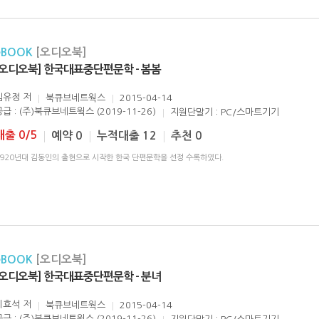
eBOOK
[오디오북]
[오디오북] 한국대표중단편문학 - 봄봄
김유정
저
북큐브네트웍스
2015-04-14
공급 : (주)북큐브네트웍스 (2019-11-26)
지원단말기 : PC/스마트기기
대출 0/5
예약 0
누적대출 12
추천 0
1920년대 김동인의 출현으로 시작한 한국 단편문학을 선정 수록하였다.
eBOOK
[오디오북]
[오디오북] 한국대표중단편문학 - 분녀
이효석
저
북큐브네트웍스
2015-04-14
공급 : (주)북큐브네트웍스 (2019-11-26)