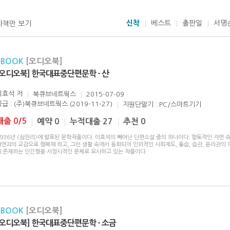
신착
베스트
출판일
서명
자책만 보기
eBOOK
[오디오북]
[오디오북] 한국대표중단편문학 - 산
이효석
저
북큐브네트웍스
2015-07-09
공급 : (주)북큐브네트웍스 (2019-11-27)
지원단말기 : PC/스마트기기
대출 0/5
예약 0
누적대출 27
추천 0
1936년 《삼천리》에 발표된 문학작품이다. 이효석의 빼어난 단편소설 중의 하나이다. 향토적인 자연 
자연과의 교감으로 행복해 하고, 그런 생활 속에서 동화되어 인위적인 사회제도, 풍습, 습관, 윤리관의
에 존재하는 인간형을 서정시적인 문체로 묘사하고 있는 작품이다.
eBOOK
[오디오북]
[오디오북] 한국대표중단편문학 - 소금