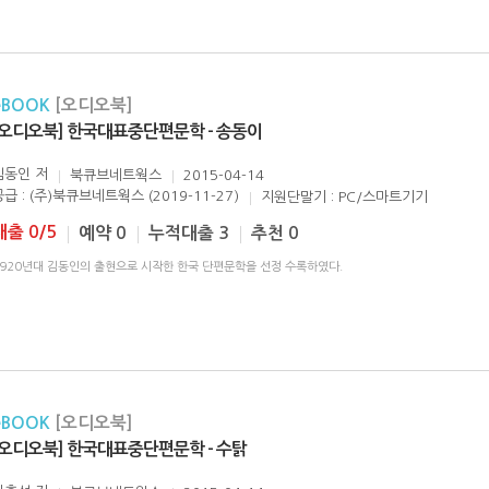
eBOOK
[오디오북]
[오디오북] 한국대표중단편문학 - 송동이
김동인
저
북큐브네트웍스
2015-04-14
공급 : (주)북큐브네트웍스 (2019-11-27)
지원단말기 : PC/스마트기기
대출 0/5
예약 0
누적대출 3
추천 0
1920년대 김동인의 출현으로 시작한 한국 단편문학을 선정 수록하였다.
eBOOK
[오디오북]
[오디오북] 한국대표중단편문학 - 수탉