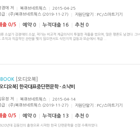
강경애
저
북큐브네트웍스
2015-04-25
공급 : (주)북큐브네트웍스 (2019-11-27)
지원단말기 : PC/스마트기기
대출 0/5
예약 0
누적대출 16
추천 0
류 소설가 강경애의 소설, 작가는 비교적 계급의식이 투철한 작품을 썼으며, 많은 평론도 남겼다. 그녀
프 조직과 직접적인 관련을 맺지 않으면서도 식민지적 갈등과 모순에서 계급
...
eBOOK
[오디오북]
[오디오북] 한국대표중단편문학 - 소낙비
김유정
저
북큐브네트웍스
2015-04-14
공급 : (주)북큐브네트웍스 (2019-11-27)
지원단말기 : PC/스마트기기
대출 0/5
예약 0
누적대출 13
추천 0
1920년대 김동인의 출현으로 시작한 한국 단편문학을 선정 수록하였다.