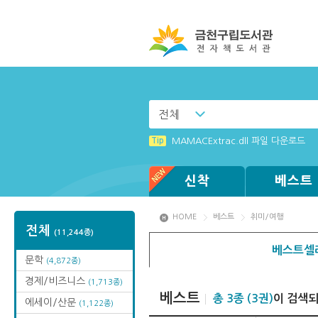
전체
Tip
(뷰어:북플레이어를 설치했는데) 전자
Tip
MAMACExtrac.dll 파일 다운로드
신착
베스트
HOME
베스트
취미/여행
전체
(11,244종)
베스트셀
문학
(4,872종)
경제/비즈니스
(1,713종)
베스트
총 3종 (3권)
이 검색
에세이/산문
(1,122종)