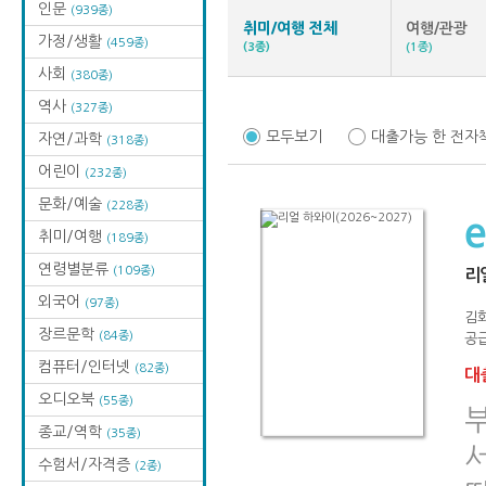
인문
(939종)
취미/여행 전체
여행/관광
가정/생활
(459종)
(3종)
(1종)
사회
(380종)
역사
(327종)
모두보기
대출가능 한 전자
자연/과학
(318종)
어린이
(232종)
문화/예술
(228종)
취미/여행
(189종)
연령별분류
(109종)
리얼
외국어
(97종)
김
장르문학
(84종)
공급
컴퓨터/인터넷
(82종)
대출
오디오북
(55종)
종교/역학
(35종)
수험서/자격증
(2종)