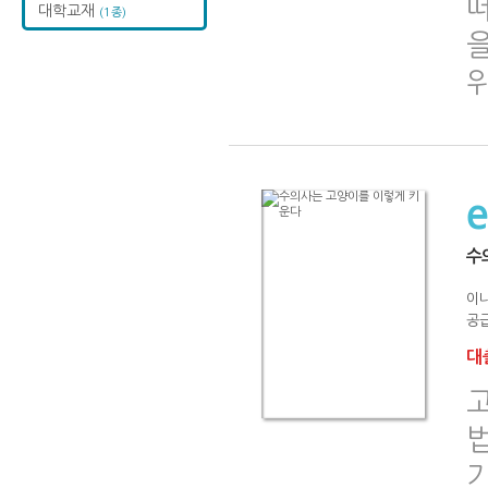
대학교재
(1종)
을
수
이
공급
대출