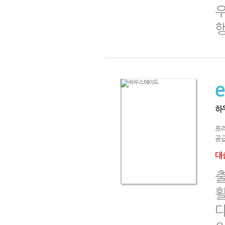
하
프
공급
대출
출