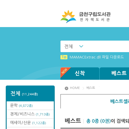
전체
Tip
(뷰어:북플레이어를 설치했는데) 전자
Tip
MAMACExtrac.dll 파일 다운로드
신착
베스트
HOME
베스트
전체
(11,244종)
베스트셀
문학
(4,872종)
경제/비즈니스
(1,713종)
베스트
총 0종 (0권)
이 검색
에세이/산문
(1,122종)