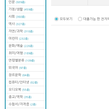
인문
(939종)
가정/생활
(459종)
사회
(380종)
모두보기
대출가능 한 전자
역사
(327종)
자연/과학
(318종)
어린이
(232종)
문화/예술
(228종)
취미/여행
(189종)
연령별분류
(109종)
외국어
(97종)
장르문학
(84종)
컴퓨터/인터넷
(82종)
오디오북
(55종)
종교/역학
(35종)
수험서/자격증
(2종)